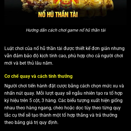
Hướng dẫn cách chơi game nổ hũ thần tài
Luật chơi của nổ hũ thần tài được thiết kế đơn giản nhưng
vẫn đảm bảo độ kịch tính cao, phù hợp cho cả người chơi
mới và bet thủ lâu năm.
Cơ chế quay và cách tính thưởng
Người chơi tiến hành đặt cược bằng cách chọn mức xu và
nhấn nút quay. Mỗi lượt quay sẽ ngẫu nhiên tạo ra tổ hợp
ký hiệu trên 5 cột, 3 hàng. Các biểu tượng xuất hiện giống
nhau theo hàng ngang, chéo hoặc dọc tùy theo từng quy
tắc cụ thể sẽ tạo thành một tổ hợp thắng và trả thưởng
theo bảng giá trị quy định.