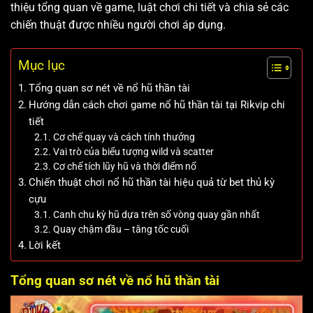
thiệu tổng quan về game, luật chơi chi tiết và chia sẻ các
chiến thuật được nhiều người chơi áp dụng.
Mục lục
Tổng quan sơ nét về nổ hũ thần tài
Hướng dẫn cách chơi game nổ hũ thần tài tại Rikvip chi
tiết
Cơ chế quay và cách tính thưởng
Vai trò của biểu tượng wild và scatter
Cơ chế tích lũy hũ và thời điểm nổ
Chiến thuật chơi nổ hũ thần tài hiệu quả từ bet thủ kỳ
cựu
Canh chu kỳ hũ dựa trên số vòng quay gần nhất
Quay chậm đầu – tăng tốc cuối
Lời kết
Tổng quan sơ nét về nổ hũ thần tài