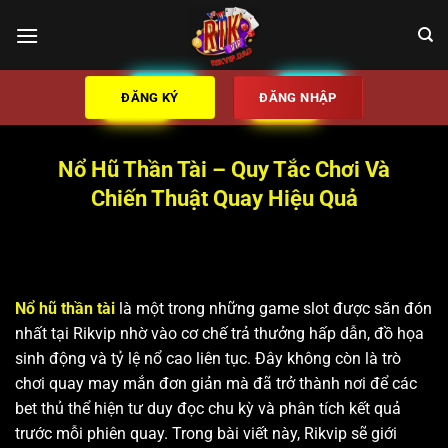
Bỏ
qua
nội
dung
ĐĂNG KÝ
ĐĂNG NHẬP
Nổ Hũ Thần Tài – Quy Tắc Chơi Và
Chiến Thuật Quay Hiệu Quả
Nổ hũ thần tài
là một trong những game slot được săn đón
nhất tại Rikvip nhờ vào cơ chế trả thưởng hấp dẫn, đồ họa
sinh động và tỷ lệ nổ cao liên tục. Đây không còn là trò
chơi quay may mắn đơn giản mà đã trở thành nơi để các
bet thủ thể hiện tư duy đọc chu kỳ và phân tích kết quả
trước mỗi phiên quay. Trong bài viết này, Rikvip sẽ giới