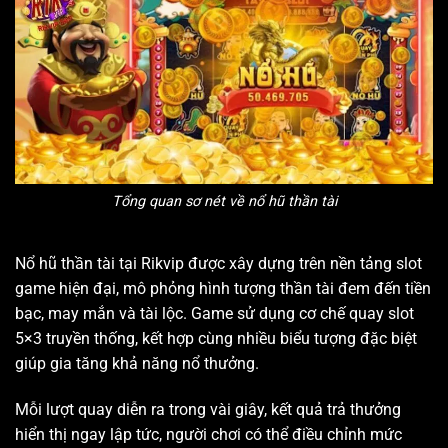
Tổng quan sơ nét về nổ hũ thần tài
Nổ hũ thần tài tại Rikvip được xây dựng trên nền tảng slot
game hiện đại, mô phỏng hình tượng thần tài đem đến tiền
bạc, may mắn và tài lộc. Game sử dụng cơ chế quay slot
5×3 truyền thống, kết hợp cùng nhiều biểu tượng đặc biệt
giúp gia tăng khả năng nổ thưởng.
Mỗi lượt quay diễn ra trong vài giây, kết quả trả thưởng
hiển thị ngay lập tức, người chơi có thể điều chỉnh mức