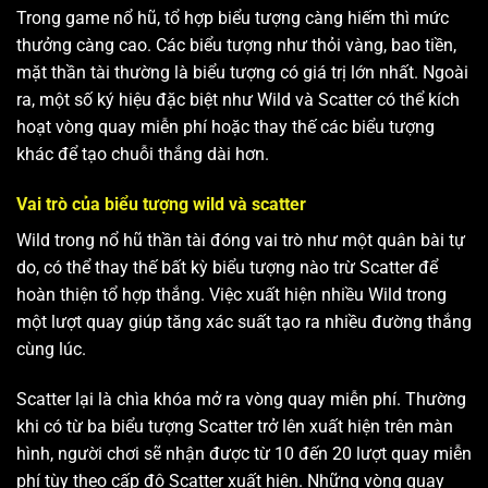
Trong game nổ hũ, tổ hợp biểu tượng càng hiếm thì mức
thưởng càng cao. Các biểu tượng như thỏi vàng, bao tiền,
mặt thần tài thường là biểu tượng có giá trị lớn nhất. Ngoài
ra, một số ký hiệu đặc biệt như Wild và Scatter có thể kích
hoạt vòng quay miễn phí hoặc thay thế các biểu tượng
khác để tạo chuỗi thắng dài hơn.
Vai trò của biểu tượng wild và scatter
Wild trong nổ hũ thần tài đóng vai trò như một quân bài tự
do, có thể thay thế bất kỳ biểu tượng nào trừ Scatter để
hoàn thiện tổ hợp thắng. Việc xuất hiện nhiều Wild trong
một lượt quay giúp tăng xác suất tạo ra nhiều đường thắng
cùng lúc.
Scatter lại là chìa khóa mở ra vòng quay miễn phí. Thường
khi có từ ba biểu tượng Scatter trở lên xuất hiện trên màn
hình, người chơi sẽ nhận được từ 10 đến 20 lượt quay miễn
phí tùy theo cấp độ Scatter xuất hiện. Những vòng quay