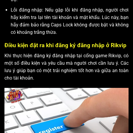
Lỗi đăng nhập: Nếu gặp lỗi khi đăng nhập, người chơi
hãy kiểm tra lại tên tài khoản và mật khẩu. Lúc này, bạn
hãy đảm bảo rằng Caps Lock không được bật và không
có khoảng trắng thừa.
Điều kiện đặt ra khi đăng ký đăng nhập ở Rikvip
Khi thực hiện đăng ký đăng nhập tại cổng game Rikvip, có
một số điều kiện và yêu cầu mà người chơi cần lưu ý. Các
lưu ý giúp bạn có một trải nghiệm tốt hơn và giữa an toàn
cho tài khoản.