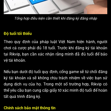
Tổng hợp điều kiện cần thiết khi đăng ký đăng nhập
Độ tuổi tối thiểu
Theo quy định của pháp luật Việt Nam hiện hành, người
chơi cá cược phải đủ 18 tuổi. Trước khi đăng ký tài khoản
tại Rikvip, bạn cần xác nhận rằng mình đã đủ tuổi để bảo
vệ tài khoản.
Nếu bạn dưới độ tuổi quy định, cổng game sẽ từ chối đăng
ký tài khoản và sẽ không chịu trách nhiệm về việc bạn sử
dụng dịch vụ của họ. Trong một số trường hợp, Rikvip có
thể yêu cầu bạn cung cấp giấy tờ xác minh độ tuổi để hoàn
tất quá trình đăng ký.
Chính sách bảo mật thông tin