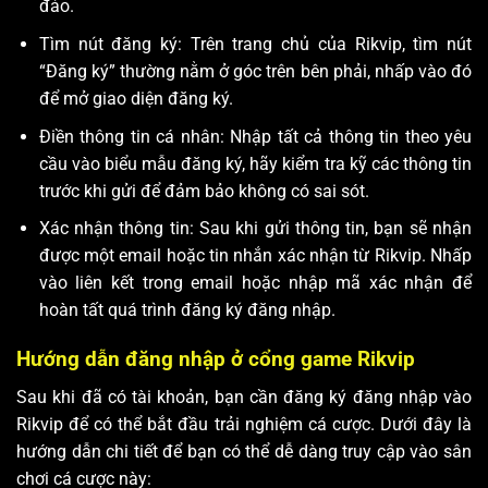
đảo.
Tìm nút đăng ký: Trên trang chủ của Rikvip, tìm nút
“Đăng ký” thường nằm ở góc trên bên phải, nhấp vào đó
để mở giao diện đăng ký.
Điền thông tin cá nhân: Nhập tất cả thông tin theo yêu
cầu vào biểu mẫu đăng ký, hãy kiểm tra kỹ các thông tin
trước khi gửi để đảm bảo không có sai sót.
Xác nhận thông tin: Sau khi gửi thông tin, bạn sẽ nhận
được một email hoặc tin nhắn xác nhận từ Rikvip. Nhấp
vào liên kết trong email hoặc nhập mã xác nhận để
hoàn tất quá trình đăng ký đăng nhập.
Hướng dẫn đăng nhập ở cổng game Rikvip
Sau khi đã có tài khoản, bạn cần đăng ký đăng nhập vào
Rikvip để có thể bắt đầu trải nghiệm cá cược. Dưới đây là
hướng dẫn chi tiết để bạn có thể dễ dàng truy cập vào sân
chơi cá cược này: