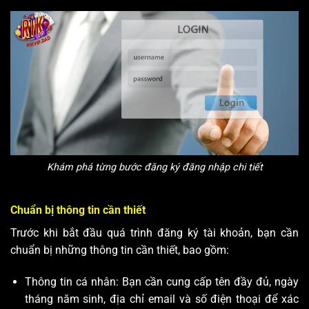
Khám phá từng bước đăng ký đăng nhập chi tiết
Chuẩn bị thông tin cần thiết
Trước khi bắt đầu quá trình đăng ký tài khoản, bạn cần
chuẩn bị những thông tin cần thiết, bao gồm:
Thông tin cá nhân: Bạn cần cung cấp tên đầy đủ, ngày
tháng năm sinh, địa chỉ email và số điện thoại để xác