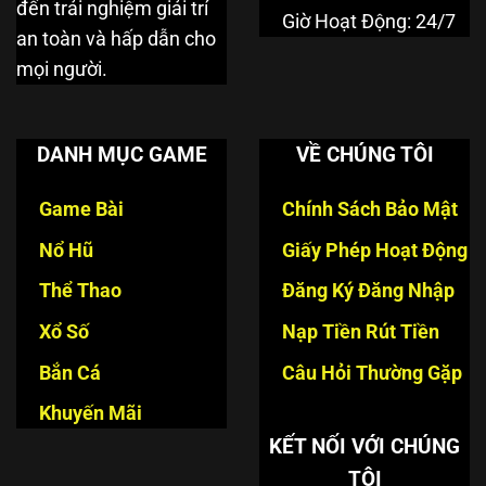
đến trải nghiệm giải trí
Giờ Hoạt Động: 24/7
an toàn và hấp dẫn cho
mọi người.
DANH MỤC GAME
VỀ CHÚNG TÔI
Game Bài
Chính Sách Bảo Mật
Nổ Hũ
Giấy Phép Hoạt Động
Thể Thao
Đăng Ký Đăng Nhập
Xổ Số
Nạp Tiền Rút Tiền
Bắn Cá
Câu Hỏi Thường Gặp
Khuyến Mãi
KẾT NỐI VỚI CHÚNG
TÔI