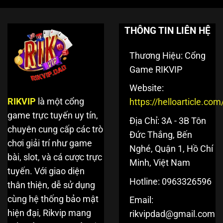
THÔNG TIN LIÊN HỆ
Thương Hiệu: Cổng
Game RIKVIP
Website:
RIKVIP
là một cổng
https://helloarticle.com
game trực tuyến uy tín,
Địa Chỉ: 3A - 3B Tôn
chuyên cung cấp các trò
Đức Thắng, Bến
chơi giải trí như game
Nghé, Quận 1, Hồ Chí
bài, slot, và cá cược trực
Minh, Việt Nam
tuyến. Với giao diện
Hotline: 0963326596
thân thiện, dễ sử dụng
cùng hệ thống bảo mật
Email:
hiện đại, Rikvip mang
rikvipdad@gmail.com