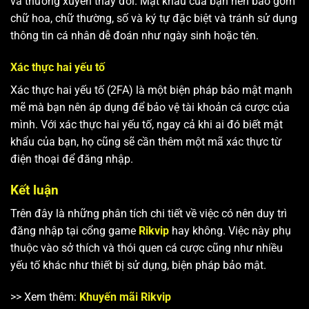
và thường xuyên thay đổi. Mật khẩu của bạn nên bao gồm
chữ hoa, chữ thường, số và ký tự đặc biệt và tránh sử dụng
thông tin cá nhân dễ đoán như ngày sinh hoặc tên.
Xác thực hai yếu tố
Xác thực hai yếu tố (2FA) là một biện pháp bảo mật mạnh
mẽ mà bạn nên áp dụng để bảo vệ tài khoản cá cược của
mình. Với xác thực hai yếu tố, ngay cả khi ai đó biết mật
khẩu của bạn, họ cũng sẽ cần thêm một mã xác thực từ
điện thoại để đăng nhập.
Kết luận
Trên đây là những phân tích chi tiết về việc có nên duy trì
đăng nhập tại cổng game
Rikvip
hay không. Việc này phụ
thuộc vào sở thích và thói quen cá cược cũng như nhiều
yếu tố khác như thiết bị sử dụng, biện pháp bảo mật.
>> Xem thêm:
Khuyến mãi Rikvip