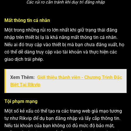
Các rủi ro cần tránh khi duy trì đăng nhập
Mất thông tin cá nhân
Một trong những rủi ro lớn nhất khi giữ trạng thái đăng
nhập trên thiết bị lạ là khả năng mất thông tin cá nhân.
Nếu ai đó truy cập vào thiết bị mà bạn chưa đăng xuất, họ
có thể dễ dàng truy cập vào tài khoản và thực hiện các
giao dịch trái phép.
Xem Thêm:
Giới thiệu thành viên - Chương Trình Đặc
Biệt Tại Rikvip
Tội phạm mạng
Một số kẻ xấu có thể tạo ra các trang web giả mạo tương
tự như Rikvip để dụ bạn đăng nhập và lấy cắp thông tin.
Nếu tài khoản của bạn không có đủ mức độ bảo mật,