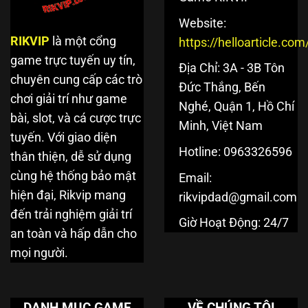
Website:
RIKVIP
là một cổng
https://helloarticle.com
game trực tuyến uy tín,
Địa Chỉ: 3A - 3B Tôn
chuyên cung cấp các trò
Đức Thắng, Bến
chơi giải trí như game
Nghé, Quận 1, Hồ Chí
bài, slot, và cá cược trực
Minh, Việt Nam
tuyến. Với giao diện
Hotline: 0963326596
thân thiện, dễ sử dụng
cùng hệ thống bảo mật
Email:
hiện đại, Rikvip mang
rikvipdad@gmail.com
đến trải nghiệm giải trí
Giờ Hoạt Động: 24/7
an toàn và hấp dẫn cho
mọi người.
DANH MỤC GAME
VỀ CHÚNG TÔI