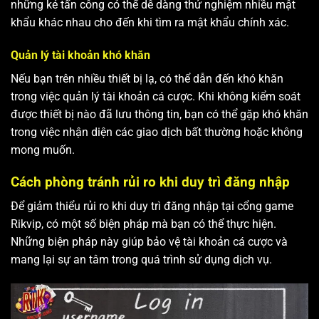
những kẻ tấn công có thể dễ dàng thử nghiệm nhiều mật
khẩu khác nhau cho đến khi tìm ra mật khẩu chính xác.
Quản lý tài khoản khó khăn
Nếu bạn trên nhiều thiết bị lạ, có thể dẫn đến khó khăn
trong việc quản lý tài khoản cá cược. Khi không kiểm soát
được thiết bị nào đã lưu thông tin, bạn có thể gặp khó khăn
trong việc nhận diện các giao dịch bất thường hoặc không
mong muốn.
Cách phòng tránh rủi ro khi duy trì đăng nhập
Để giảm thiểu rủi ro khi duy trì đăng nhập tại cổng game
Rikvip, có một số biện pháp mà bạn có thể thực hiện.
Những biện pháp này giúp bảo vệ tài khoản cá cược và
mang lại sự an tâm trong quá trình sử dụng dịch vụ.