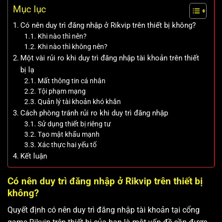
Mục lục
Có nên duy trì đăng nhập ở Rikvip trên thiết bị không?
Khi nào thì nên?
Khi nào thì không nên?
Một vài rủi ro khi duy trì đăng nhập tài khoản trên thiết
bị lạ
Mất thông tin cá nhân
Tội phạm mạng
Quản lý tài khoản khó khăn
Cách phòng tránh rủi ro khi duy trì đăng nhập
Sử dụng thiết bị riêng tư
Tạo mật khẩu mạnh
Xác thực hai yếu tố
Kết luận
Có nên duy trì đăng nhập ở Rikvip trên thiết bị
không?
Quyết định có nên duy trì đăng nhập tài khoản tại cổng