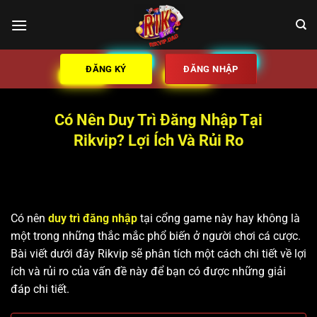
Bỏ
qua
nội
dung
ĐĂNG KÝ
ĐĂNG NHẬP
Có Nên Duy Trì Đăng Nhập Tại
Rikvip? Lợi Ích Và Rủi Ro
Có nên
duy trì đăng nhập
tại cổng game này hay không là
một trong những thắc mắc phổ biến ở người chơi cá cược.
Bài viết dưới đây Rikvip sẽ phân tích một cách chi tiết về lợi
ích và rủi ro của vấn đề này để bạn có được những giải
đáp chi tiết.