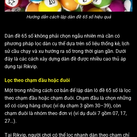
Hướng dẫn cách lập dàn đề 65 số hiệu quả
Dàn đề 65 số không phải chọn ngẫu nhiên mà cần có
phương pháp lọc dàn cụ thể dựa trên số liệu thống kê, lịch
sử cầu chạy và xu hướng ra số trong thời gian gần. Dưới
đây là các cách xây dựng dàn đề được nhiều cao thủ áp
dụng tại Rikvip.
Lọc theo chạm đầu hoặc đuôi
Một trong những cách cơ bản để lập dàn lô đề 65 số là lọc
theo chạm đầu hoặc chạm đuôi. Chạm đầu là chọn những
số có cùng hàng chục (ví dụ chạm 3 gồm 30–39), còn
chạm đuôi là nhóm theo đơn vị (ví dụ đuôi 7 gồm 07, 17,
27…).
Tại Rikvip, người chơi có thể lọc nhanh dàn theo chạm chỉ