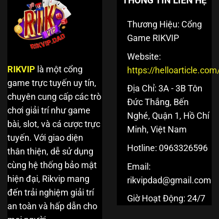
THÔNG TIN LIÊN HỆ
Thương Hiệu: Cổng
Game RIKVIP
Website:
RIKVIP
là một cổng
https://helloarticle.com
game trực tuyến uy tín,
Địa Chỉ: 3A - 3B Tôn
chuyên cung cấp các trò
Đức Thắng, Bến
chơi giải trí như game
Nghé, Quận 1, Hồ Chí
bài, slot, và cá cược trực
Minh, Việt Nam
tuyến. Với giao diện
Hotline: 0963326596
thân thiện, dễ sử dụng
cùng hệ thống bảo mật
Email:
hiện đại, Rikvip mang
rikvipdad@gmail.com
đến trải nghiệm giải trí
Giờ Hoạt Động: 24/7
an toàn và hấp dẫn cho