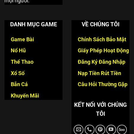
mọi người.
DANH MỤC GAME
VỀ CHÚNG TÔI
Game Bài
Chính Sách Bảo Mật
Nổ Hũ
Giấy Phép Hoạt Động
Thể Thao
Đăng Ký Đăng Nhập
Xổ Số
Nạp Tiền Rút Tiền
Bắn Cá
Câu Hỏi Thường Gặp
Khuyến Mãi
KẾT NỐI VỚI CHÚNG
TÔI