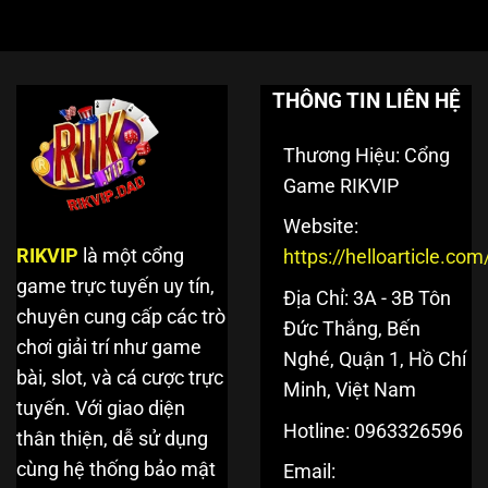
THÔNG TIN LIÊN HỆ
Thương Hiệu: Cổng
Game RIKVIP
Website:
RIKVIP
là một cổng
https://helloarticle.com
game trực tuyến uy tín,
Địa Chỉ: 3A - 3B Tôn
chuyên cung cấp các trò
Đức Thắng, Bến
chơi giải trí như game
Nghé, Quận 1, Hồ Chí
bài, slot, và cá cược trực
Minh, Việt Nam
tuyến. Với giao diện
Hotline: 0963326596
thân thiện, dễ sử dụng
cùng hệ thống bảo mật
Email: