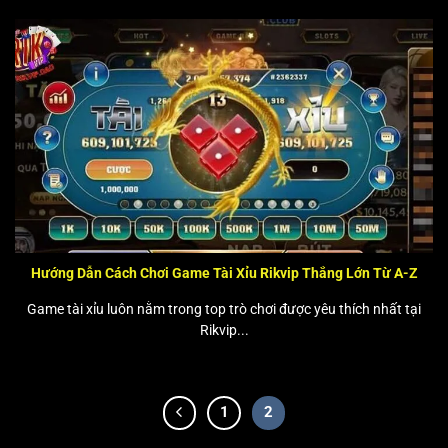
Hướng Dẫn Cách Chơi Game Tài Xỉu Rikvip Thắng Lớn Từ A-Z
Game tài xỉu luôn nằm trong top trò chơi được yêu thích nhất tại
Rikvip...
1
2